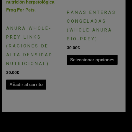
Uncategorized
RANAS ENTERAS
Uncategorized
CONGELADAS
ANURA WHOLE-
(WHOLE ANURA
PREY LINKS
BIO-PREY)
(RACIONES DE
30.00
€
ALTA DENSIDAD
Seleccionar opciones
NUTRICIONAL)
30.00
€
Añadir al carrito