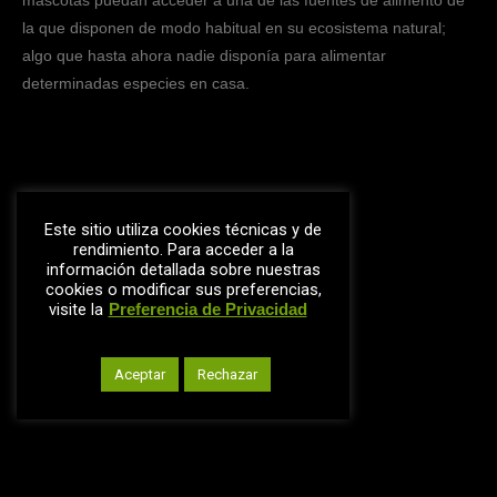
mascotas puedan acceder a una de las fuentes de alimento de
la que disponen de modo habitual en su ecosistema natural;
algo que hasta ahora nadie disponía para alimentar
determinadas especies en casa.
Este sitio utiliza cookies técnicas y de
rendimiento. Para acceder a la
información detallada sobre nuestras
Política de Privacidad
cookies o modificar sus preferencias,
Política de Cookies
visite la
Preferencia de Privacidad
Condiciones de Uso
Aceptar
Rechazar
© FROG FOR PETS Pagina diseñada por
Roxana Santos